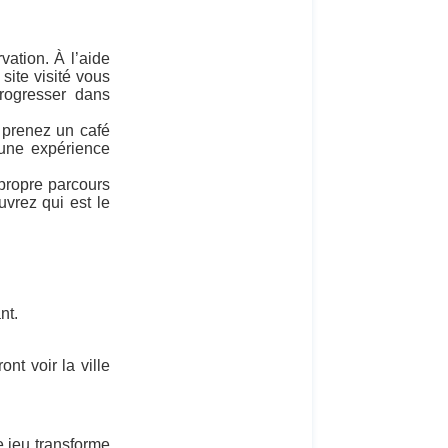
vation. À l’aide
site visité vous
rogresser dans
, prenez un café
 une expérience
propre parcours
vrez qui est le
nt.
nt voir la ville
e jeu transforme