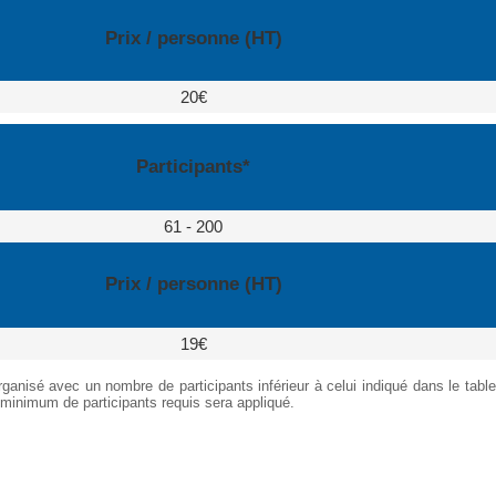
Prix / personne (HT)
20€
Participants*
61 - 200
Prix / personne (HT)
19€
ganisé avec un nombre de participants inférieur à celui indiqué dans le table
 minimum de participants requis sera appliqué.