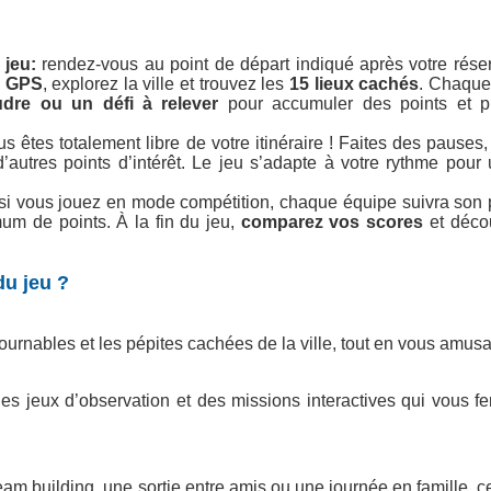
 jeu:
rendez-vous au point de départ indiqué après votre réser
u GPS
, explorez la ville et trouvez les
15 lieux cachés
. Chaque 
dre ou un défi à relever
pour accumuler des points et p
us êtes totalement libre de votre itinéraire ! Faites des pauses
’autres points d’intérêt. Le jeu s’adapte à votre rythme pour
si vous jouez en mode compétition, chaque équipe suivra son 
m de points. À la fin du jeu,
comparez vos scores
et décou
du jeu ?
rnables et les pépites cachées de la ville, tout en vous amusa
es jeux d’observation et des missions interactives qui vous fero
eam building, une sortie entre amis ou une journée en famille, c