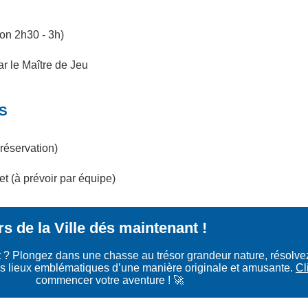
ron 2h30 - 3h)
r le Maître de Jeu
US
 réservation)
t (à prévoir par équipe)
s de la Ville dés maintenant !
ent ? Plongez dans une chasse au trésor grandeur nature, résolv
s lieux emblématiques d’une manière originale et amusante.
Cl
commencer votre aventure ! 🚀