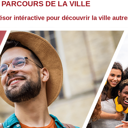
PARCOURS DE LA VILLE
sor intéractive pour découvrir la ville autr