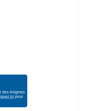
ez des énigmes
iquez ici
pour