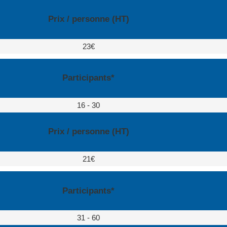
Prix / personne (HT)
23€
Participants*
16 - 30
Prix / personne (HT)
21€
Participants*
31 - 60