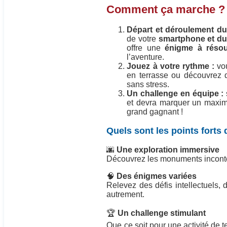
Comment ça marche ?
Départ et déroulement du
de votre
smartphone et d
offre une
énigme à résou
l’aventure.
Jouez à votre rythme :
vo
en terrasse ou découvrez d
sans stress.
Un challenge en équipe :
et devra marquer un maximu
grand gagnant !
Quels sont les points forts 
🌆
Une exploration immersive
Découvrez les monuments incontou
🧠
Des énigmes variées
Relevez des défis intellectuels, d
autrement.
🏆
Un challenge stimulant
Que ce soit pour une activité de t