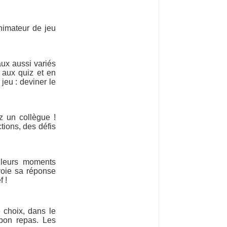
animateur de jeu
ux aussi variés
aux quiz et en
jeu : deviner le
z un collègue !
tions, des défis
lleurs moments
voie sa réponse
f !
 choix, dans le
 bon repas. Les