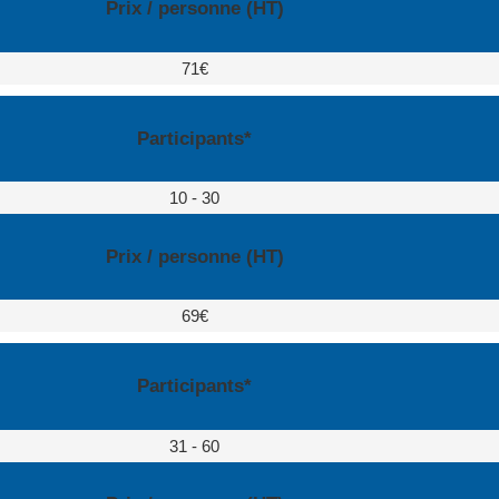
Prix / personne (HT)
71€
Participants*
10 - 30
Prix / personne (HT)
69€
Participants*
31 - 60