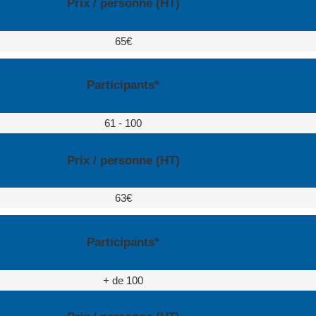
Prix / personne (HT)
65€
Participants*
61 - 100
Prix / personne (HT)
63€
Participants*
+ de 100