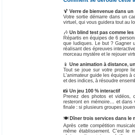
Comment se déroule cette a
🍹
Verre de bienvenue dans un 
Votre sortie démarre dans un cad
virtuel, qui vous guidera tout au l
🎶
Un blind test pas comme les
Répartis en équipes de 6 person
que ludiques. Le but ? Gagner 
réalisant des épreuves interactiv
morceau mystère et le rejouer vir
📱
Une animation à distance, u
Tout se joue sur votre propre l
L’animateur guide les équipes à 
et des indices, à résoudre ensem
📸
Un jeu 100 % interactif
Prenez des photos et vidéos, 
resteront en mémoire… et dans v
finale : si plusieurs groupes jou
🍽️
Dîner trois services dans le
Après cette compétition musicale
même établissement. C’est le m