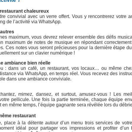
ctivité ?
restaurant chaleureux
re convivial avec un verre offert. Vous y rencontrerez votre 
ong de l’activité via WhatsApp.
 autres
nes maximum, vous devrez relever ensemble des défis musica
un maximum de notes de musique en répondant correctement 
es. Ces notes vous seront précieuses pour la dernière étape du 
tuellement sur un clavier numérique !
ne ambiance bien réelle
ieu : dans un café, un restaurant, vos locaux… ou même che
distance via WhatsApp, en temps réel. Vous recevez des instruc
ble dans une ambiance conviviale.
chantez, mimez, dansez, et surtout, amusez-vous ! Les mei
otre pellicule. Une fois la partie terminée, chaque équipe en
ent en même temps, l’équipe gagnante sera révélée lors du débrie
 même restaurant
, place à la détente autour d’un menu trois services de votre
oment idéal pour partager vos impressions et profiter d’un