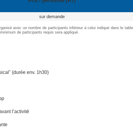
Prix / personne (HT)
sur demande
ganisé avec un nombre de participants inférieur à celui indiqué dans le table
 minimum de participants requis sera appliqué.
sical" (durée env. 1h30)
pp
vant l’activité
ante