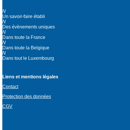
N
Un savoir-faire établi
N
Des évènements uniques
N
Dans toute la France
N
Dans toute la Belgique
N
Dans tout le Luxembourg
Liens et mentions légales
Contact
Protection des données
CGV