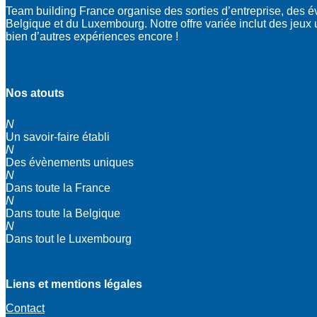
Team building France organise des sorties d’entreprise, des 
Belgique et du Luxembourg. Notre offre variée inclut des jeux ur
bien d’autres expériences encore !
Nos atouts
N
Un savoir-faire établi
N
Des évènements uniques
N
Dans toute la France
N
Dans toute la Belgique
N
Dans tout le Luxembourg
Liens et mentions légales
Contact