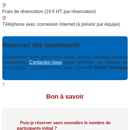
9
Frais de réservation (19 € HT par réservation)
9
Téléphone avec connexion Internet (à prévoir par équipe)
Réservez dés maintenant!
Transformez votre prochaine sortie en une aventure urbaine
inoubliable.
Contactez-nous
pour réserver ou obtenir un
devis gratuit. Qui parmi vous sera couronné
Maître Stratège
?
7
Bon à savoir
Puis-je réserver sans connaître le nombre de
participants initial ?