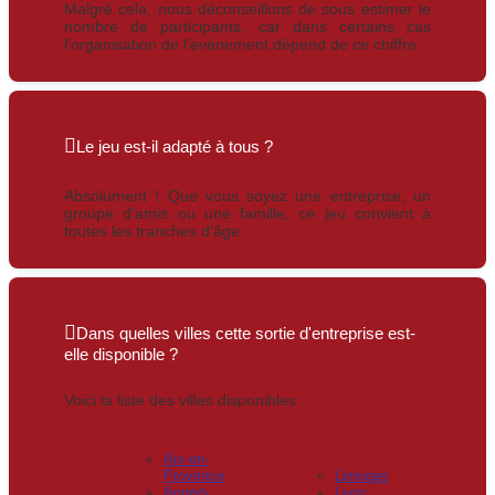
Malgré cela, nous déconseillons de sous estimer le
nombre de participants, car dans certains cas
l'organisation de l'evènement dépend de ce chiffre.
Le jeu est-il adapté à tous ?
Absolument ! Que vous soyez une entreprise, un
groupe d’amis ou une famille, ce jeu convient à
toutes les tranches d’âge.
Dans quelles villes cette sortie d'entreprise est-
elle disponible ?
Voici la liste des villes disponibles :
Aix-en-
Provence
Limoges
Angers
Lyon