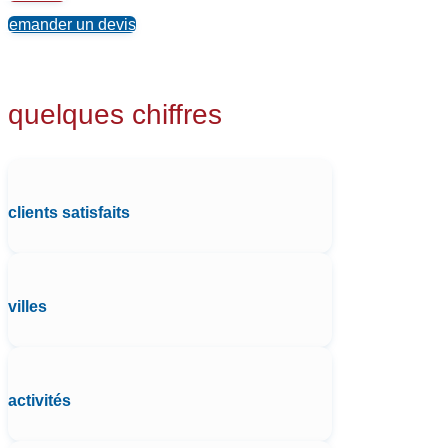
Demander un devis
quelques chiffres
clients satisfaits
villes
activités