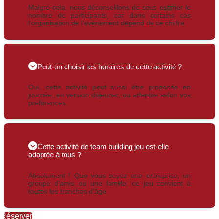
Malgré cela, nous déconseillons de sous estimer le
nombre de participants, car dans certains cas
l'organisation de l'evènement dépend de ce chiffre.
Peut-on choisir les horaires de cette activité ?
Oui, cette activité peut aussi être proposée en
journée, en version déjeuner, ou adaptée selon vos
préférences.
Cette activité de team building jeu est-elle
adaptée à tous ?
Absolument ! Que vous soyez une entreprise, un
groupe d’amis ou une famille, ce jeu convient à
toutes les tranches d’âge.
Réserver